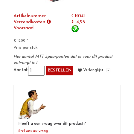
CHRISTINE
SCHAAL 1:500
Artikelnummer
CR041
KEYCHAINS
Verzendkosten
€
4,95
SCHAAL 1:600
Voorraad
DC COMICS HEROES
€ 12,50
*
SILVER CLASSICS 1:200
Prijs per stuk
HELICOPTERS
Het aantal MTT Spaarpunten dat je voor dit product
ontvangt is
1
Aantal:
Verlanglijst
BESTELLEN
STAR TREK
THUNDERBIRDS
Heeft u een vraag over dit product?
Stel ons uw vraag