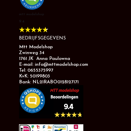
mtt modelshop
9.4
BEDRIJFSGEGEVENS
Mtt Modelshop
Zwinweg 34
1761 JK Anna Paulowna
E-mail: info@mttmodelshop.com
Tel: 0655375997
KvK: 50199803
Bank: NL21RABO0128127171