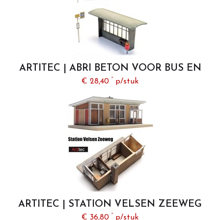
ARTITEC | ABRI BETON VOOR BUS EN
TREIN SET 3 STUKS (BOUWKIT) | 1:87
*
€ 28,40
p/stuk
ARTITEC | STATION VELSEN ZEEWEG
(BOUWKIT) | 1:87
*
€ 36,80
p/stuk