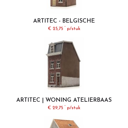
ARTITEC - BELGISCHE
FABRIEKSARBEIDERSWONING
*
€ 25,75
p/stuk
(BOUWKIT) - 1:87
ARTITEC | WONING ATELIERBAAS
(BOUWKIT) | 1:87
*
€ 29,75
p/stuk