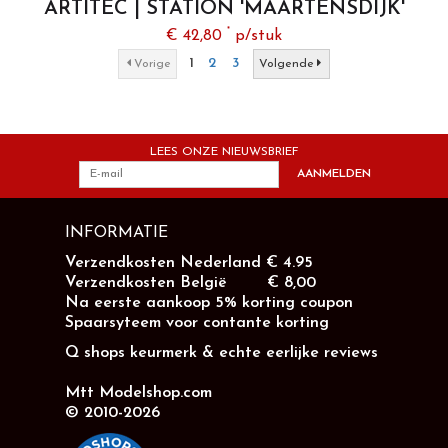
ARTITEC | STATION 'MAARTENSDIJK'
(BOUWKIT) | 1:87
*
€ 42,80
p/stuk
1
2
3
Vorige
Volgende
LEES ONZE NIEUWSBRIEF
AANMELDEN
INFORMATIE
Verzendkosten Nederland € 4.95
Verzendkosten België € 8,00
Na eerste aankoop 5% korting coupon
Spaarsyteem voor contante korting
Q shops keurmerk & echte eerlijke reviews
Mtt Modelshop.com
© 2010-2026