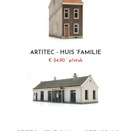
ARTITEC - HUIS ‘FAMILIE
VANDERVELDE' (BOUWKIT) - 1:87
*
€ 24,90
p/stuk