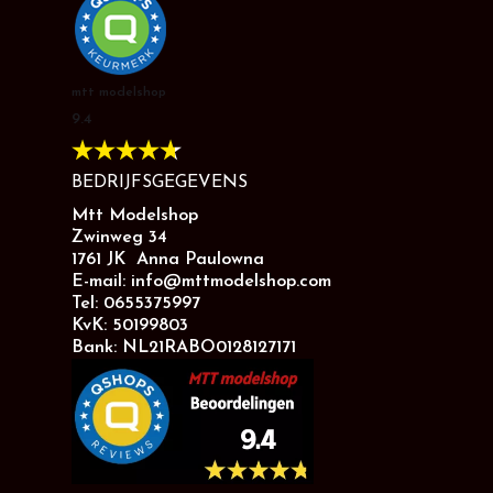
mtt modelshop
9.4
BEDRIJFSGEGEVENS
Mtt Modelshop
Zwinweg 34
1761 JK Anna Paulowna
E-mail: info@mttmodelshop.com
Tel: 0655375997
KvK: 50199803
Bank: NL21RABO0128127171