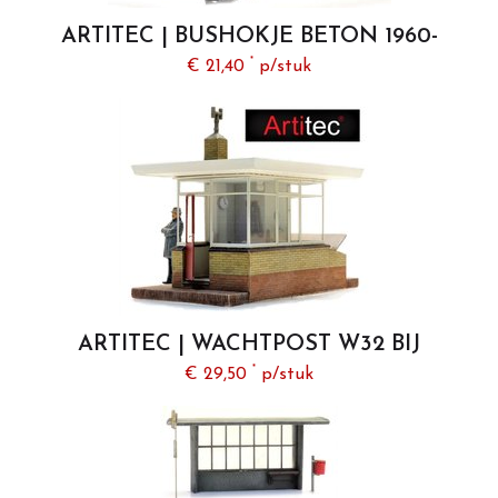
ARTITEC | BUSHOKJE BETON 1960-
HEDEN (READY-MADE) | 1:87
*
€ 21,40
p/stuk
ARTITEC | WACHTPOST W32 BIJ
OVERWEG MET INTERIEUR (BOUWKIT)
*
€ 29,50
p/stuk
| 1:87