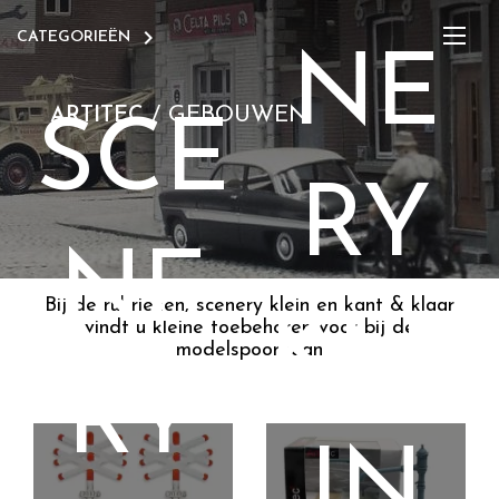

CATEGORIEËN
NE
/
GEBOUWEN
ARTITEC
SCE
RY
NE
Bij de rubrieken, scenery klein en kant & klaar
KLE
vindt u kleine toebehoren voor bij de
modelspoorbaan
RY
IN
READY MADE 1:87