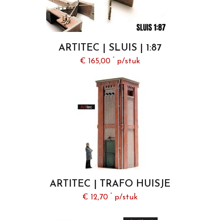
SCHAAL 1:76 OXFORD
DIECAST
SCHAAL 1:76 CORGI
ARTITEC | SLUIS | 1:87
*
€ 165,00
p/stuk
SCHAAL 1:76 OFFICINA 942
SCHAAL 1:76 CLASSIX
SCHAAL 1:64
SCHAAL 1:87
SCHAAL 1:90
ARTITEC | TRAFO HUISJE
SCHAAL 1:100
(BOUWPAKKET) | 1:87
*
€ 12,70
p/stuk
TRACTOREN KRANEN &