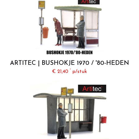
GRAAFMACHINES
RADIO CONTROL
ARTITEC | BUSHOKJE 1970 / '80-HEDEN
(READY-MADE) | 1:87
*
€ 21,40
p/stuk